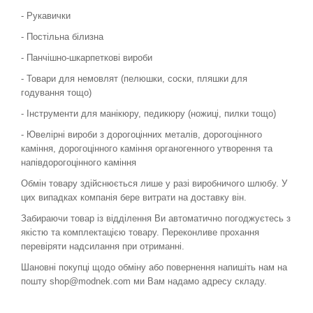
- Рукавички
- Постільна білизна
- Панчішно-шкарпеткові вироби
- Товари для немовлят (пелюшки, соски, пляшки для
годування тощо)
- Інструменти для манікюру, педикюру (ножиці, пилки тощо)
- Ювелірні вироби з дорогоцінних металів, дорогоцінного
каміння, дорогоцінного каміння органогенного утворення та
напівдорогоцінного каміння
Обмін товару здійснюється лише у разі виробничого шлюбу. У
цих випадках компанія бере витрати на доставку він.
Забираючи товар із відділення Ви автоматично погоджуєтесь з
якістю та комплектацією товару. Переконливе прохання
перевіряти надсилання при отриманні.
Шановні покупці щодо обміну або повернення напишіть нам на
пошту shop@modnek.com ми Вам надамо адресу складу.