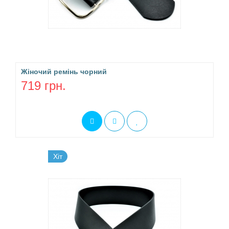
Жіночий ремінь чорний
719 грн.
Хіт