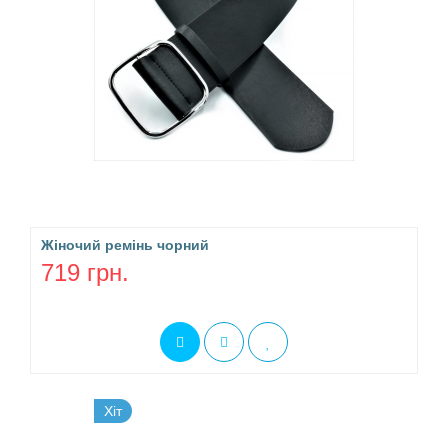
Жіночий ремінь чорний
719 грн.
Хіт