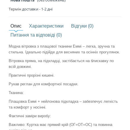
"Нова Пошта"
(без обмежень)
Термін
доставки - 1
-2 дні
Опис
Характеристики
Відгуки (0)
Питання та відповіді (0)
Модна вітровка з плащової тканини Еммі – легка, зручна та
стильна. Ідеально підійде для весняних та осінніх прогулянок.
Вітровка пряма, на підкладці, застібається на блискавку по
всій довжині.
Практичні прорізні кишені.
Рукав реглан для комфортної посадки.
Тканина:
Плащовка Еммі + нейлонова підкладка – забезпечує легкість
та комфорт у носінні.
Фактичні заміри виробу:
Важливо: Куртка має прямий крій (ОГ=ОТ=ОС) та повинна