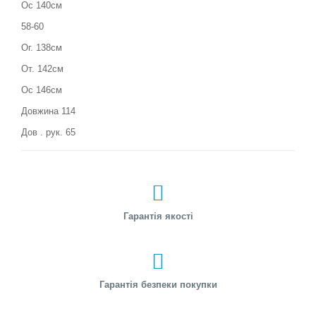
Ос 140см
58-60
Ог. 138см
От. 142см
Ос 146см
Довжина 114
Дов . рук. 65
Гарантія якості
Гарантія безпеки покупки