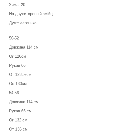
Зима -20
На двухсторонній змійці
Дуже легенька
50-52
Довжина 114 см
Ог 126см
Рукав 66
От 128смсм
Ос 130см
54-56
Довжина 114 см
Рукав 65 см
Ог 132 см
От 136 см