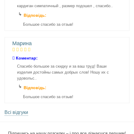
кардиган симпатичный , размер подошел , спасибо..
Відповідь:
Большое спасибо за отзыв!
Марина
Коментар:
Спасибо большое за скидку и за ваш труд! Ваши
изделия достойны самых добрых слов! Ношу их с
удовольс..
Відповідь:
Большое спасибо за отзыв!
Всі відгуки
Підпишись на нашу розсилку – і про все дізнаєшся першим!