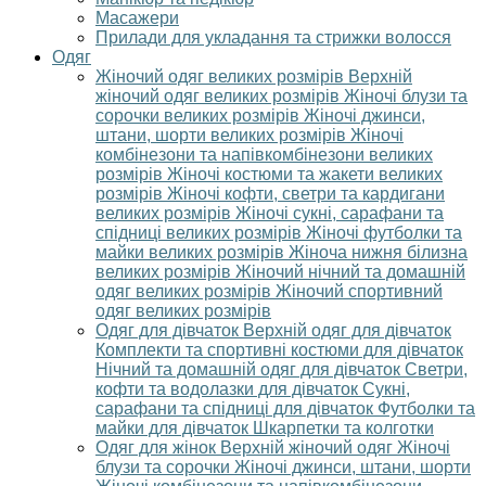
Масажери
Прилади для укладання та стрижки волосся
Одяг
Жіночий одяг великих розмірів
Верхній
жіночий одяг великих розмірів
Жіночі блузи та
сорочки великих розмірів
Жіночі джинси,
штани, шорти великих розмірів
Жіночі
комбінезони та напівкомбінезони великих
розмірів
Жіночі костюми та жакети великих
розмірів
Жіночі кофти, светри та кардигани
великих розмірів
Жіночі сукні, сарафани та
спідниці великих розмірів
Жіночі футболки та
майки великих розмірів
Жіноча нижня білизна
великих розмірів
Жіночий нічний та домашній
одяг великих розмірів
Жіночий спортивний
одяг великих розмірів
Одяг для дівчаток
Верхній одяг для дівчаток
Комплекти та спортивні костюми для дівчаток
Нічний та домашній одяг для дівчаток
Светри,
кофти та водолазки для дівчаток
Сукні,
сарафани та спідниці для дівчаток
Футболки та
майки для дівчаток
Шкарпетки та колготки
Одяг для жінок
Верхній жіночий одяг
Жіночі
блузи та сорочки
Жіночі джинси, штани, шорти