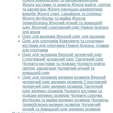
Жіночі комбінезони та напівкомбінезони
Жіночі костюми та жакети
Жіночі кофти, светри
та кардигани
Жіночі панчішно-шкарпеткові
вироби
Жіночі сукні, сарафани та спідниці
Жіночі футболки та майки
Жіноча
термобілизна
Жіночий нічний та домашній
одяг
Жіночий спортивний одяг
Нижня білизна
для жінок
Одяг для малюків
Верхній одяг для малюків
Одяг для хлопчиків
Комплекти та спортивні
костюми для хлопчиків
Нижня білизна, плавки
для хлопчиків
Одяг для чоловіків
Верхній чоловічий одяг
Спортивний чоловічий одяг
Тактичний одяг
Чоловічі костюми та піджаки
Чоловічі кофти,
светри, кардигани
Чоловічий нічний та
домашній одяг
Одяг для чоловіків великих розмірів
Верхній
чоловічий одяг великих розмірів
Спортивний
чоловічий одяг великих розмірів
Тактичний
одяг великих розмірів
Чоловічі костюми та
піджаки великих розмірів
Чоловічі сорочки,
футболки та майки великих розмірів
Чоловіча
термобілизна великих розмірів
Чоловічий
нічний та домашній одяг великих розмірів