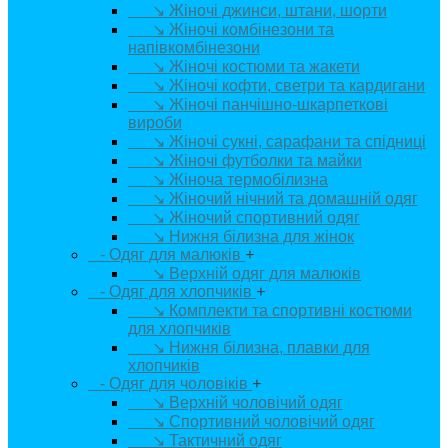
↘ Жіночі джинси, штани, шорти
↘ Жіночі комбінезони та
напівкомбінезони
↘ Жіночі костюми та жакети
↘ Жіночі кофти, светри та кардигани
↘ Жіночі панчішно-шкарпеткові
вироби
↘ Жіночі сукні, сарафани та спідниці
↘ Жіночі футболки та майки
↘ Жіноча термобілизна
↘ Жіночий нічний та домашній одяг
↘ Жіночий спортивний одяг
↘ Нижня білизна для жінок
- Одяг для малюків
+
↘ Верхній одяг для малюків
- Одяг для хлопчиків
+
↘ Комплекти та спортивні костюми
для хлопчиків
↘ Нижня білизна, плавки для
хлопчиків
- Одяг для чоловіків
+
↘ Верхній чоловічий одяг
↘ Спортивний чоловічий одяг
↘ Тактичний одяг