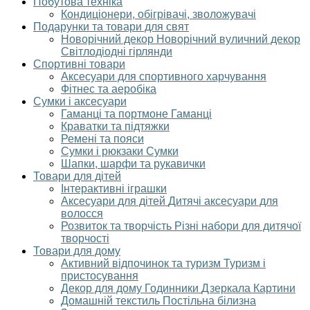
Побутова техніка
Кондиціонери, обігрівачі, зволожувачі
Подарунки та товари для свят
Новорічний декор
Новорічний вуличний декор
Світлодіодні гірлянди
Спортивні товари
Аксесуари для спортивного харчування
Фітнес та аеробіка
Сумки і аксесуари
Гаманці та портмоне
Гаманці
Краватки та підтяжки
Ремені та пояси
Сумки і рюкзаки
Сумки
Шапки, шарфи та рукавички
Товари для дітей
Інтерактивні іграшки
Аксесуари для дітей
Дитячі аксесуари для
волосся
Розвиток та творчість
Різні набори для дитячої
творчості
Товари для дому
Активний відпочинок та туризм
Туризм і
пристосування
Декор для дому
Годинники
Дзеркала
Картини
Домашній текстиль
Постільна білизна