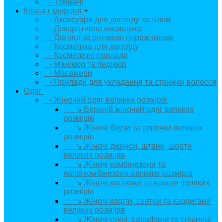
- Тримачі
Краса і здоровя
+
- Аксесуари для догляду за тілом
- Декоративна косметика
- Догляд за ротовою порожниною
- Косметика для догляду
- Косметичні прилади
- Манікюр та педікюр
- Масажери
- Прилади для укладання та стрижки волосся
Одяг
+
- Жіночий одяг великих розмірів
+
↘ Верхній жіночий одяг великих
розмірів
↘ Жіночі блузи та сорочки великих
розмірів
↘ Жіночі джинси, штани, шорти
великих розмірів
↘ Жіночі комбінезони та
напівкомбінезони великих розмірів
↘ Жіночі костюми та жакети великих
розмірів
↘ Жіночі кофти, светри та кардигани
великих розмірів
↘ Жіночі сукні, сарафани та спідниці