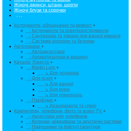
Жіночі джинси, штани, шорти
Жіночі блузи та сорочки
. . .
Інструменти, обладнання та ремонт
+
- Інструменти та електроінструменти
- Сантехніка та товари для ванної кімнати
- Системи охорони та безпеки
Автотовари
+
- Автоаксесуари
- Ароматизатори в машину
Каталог Лівеста
+
- Martin Lion
+
↘ Для чоловіків
- Для оселі
+
↘ Для ванної
↘ Для кухні
↘ Для поверхонь
- Парфуми
+
↘ Дезодоранти та спреї
Компютери, телефони, фото та відео TV
+
- Аксесуари для телефонів
- Колонки, мікрофони та акустичні системи
- Навушники та блютуз гарнітури