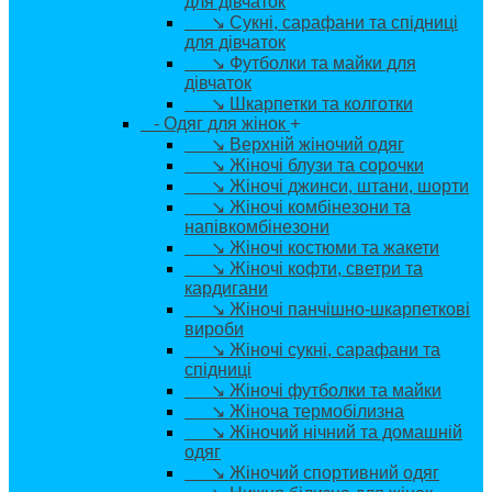
для дівчаток
↘ Сукні, сарафани та спідниці
для дівчаток
↘ Футболки та майки для
дівчаток
↘ Шкарпетки та колготки
- Одяг для жінок
+
↘ Верхній жіночий одяг
↘ Жіночі блузи та сорочки
↘ Жіночі джинси, штани, шорти
↘ Жіночі комбінезони та
напівкомбінезони
↘ Жіночі костюми та жакети
↘ Жіночі кофти, светри та
кардигани
↘ Жіночі панчішно-шкарпеткові
вироби
↘ Жіночі сукні, сарафани та
спідниці
↘ Жіночі футболки та майки
↘ Жіноча термобілизна
↘ Жіночий нічний та домашній
одяг
↘ Жіночий спортивний одяг