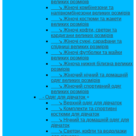
великих розмірів
↘ Жіночі комбінезони та
напівкомбінезони великих розмірів
↘ Жіночі костюми та жакети
великих розмірів
↘ Жіночі кофти, светри та
кардигани великих розмірів
↘ Жіночі сукні, сарафани та
спідниці великих розмірів
↘ Жіночі футболки та майки
великих розмірів
↘ Жіноча нижня білизна великих
розмірів
↘ Жіночий нічний та домашній
одяг великих розмірів
↘ Жіночий спортивний одяг
великих розмірів
- Одяг для дівчаток
+
↘ Верхній одяг для дівчаток
↘ Комплекти та спортивні
костюми для дівчаток
↘ Нічний та домашній одяг для
дівчаток
↘ Светри, кофти та водолазки