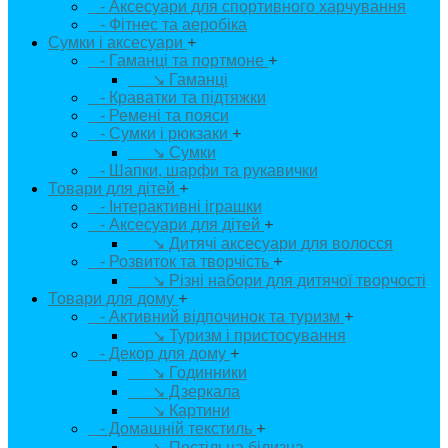
- Аксесуари для спортивного харчування
- Фітнес та аеробіка
Сумки і аксесуари
+
- Гаманці та портмоне
+
↘ Гаманці
- Краватки та підтяжки
- Ремені та пояси
- Сумки і рюкзаки
+
↘ Сумки
- Шапки, шарфи та рукавички
Товари для дітей
+
- Інтерактивні іграшки
- Аксесуари для дітей
+
↘ Дитячі аксесуари для волосся
- Розвиток та творчість
+
↘ Різні набори для дитячої творчості
Товари для дому
+
- Активний відпочинок та туризм
+
↘ Туризм і пристосування
- Декор для дому
+
↘ Годинники
↘ Дзеркала
↘ Картини
- Домашній текстиль
+
↘ Постільна білизна