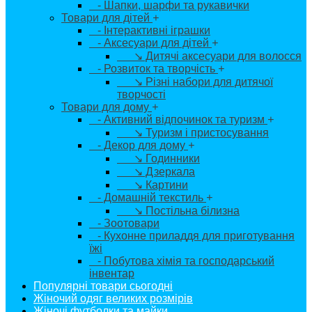
- Шапки, шарфи та рукавички
Товари для дітей
+
- Інтерактивні іграшки
- Аксесуари для дітей
+
↘ Дитячі аксесуари для волосся
- Розвиток та творчість
+
↘ Різні набори для дитячої
творчості
Товари для дому
+
- Активний відпочинок та туризм
+
↘ Туризм і пристосування
- Декор для дому
+
↘ Годинники
↘ Дзеркала
↘ Картини
- Домашній текстиль
+
↘ Постільна білизна
- Зоотовари
- Кухонне приладдя для приготування
їжі
- Побутова хімія та господарський
інвентар
Популярні товари сьогодні
Жіночий одяг великих розмірів
Жіночі футболки та майки