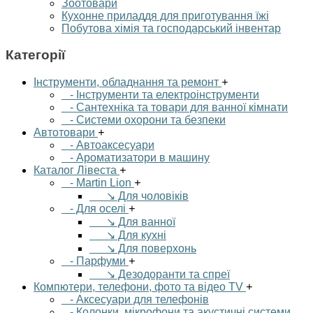
Зоотовари
Кухонне приладдя для приготування їжі
Побутова хімія та господарський інвентар
Категорії
Інструменти, обладнання та ремонт
+
- Інструменти та електроінструменти
- Сантехніка та товари для ванної кімнати
- Системи охорони та безпеки
Автотовари
+
- Автоаксесуари
- Ароматизатори в машину
Каталог Лівеста
+
- Martin Lion
+
↘ Для чоловіків
- Для оселі
+
↘ Для ванної
↘ Для кухні
↘ Для поверхонь
- Парфуми
+
↘ Дезодоранти та спреї
Компютери, телефони, фото та відео TV
+
- Аксесуари для телефонів
- Колонки, мікрофони та акустичні системи