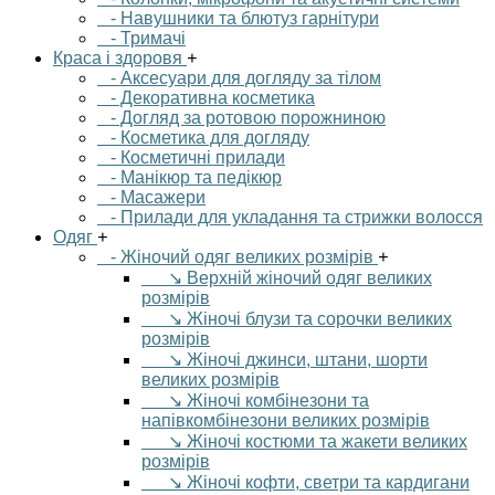
- Навушники та блютуз гарнітури
- Тримачі
Краса і здоровя
+
- Аксесуари для догляду за тілом
- Декоративна косметика
- Догляд за ротовою порожниною
- Косметика для догляду
- Косметичні прилади
- Манікюр та педікюр
- Масажери
- Прилади для укладання та стрижки волосся
Одяг
+
- Жіночий одяг великих розмірів
+
↘ Верхній жіночий одяг великих
розмірів
↘ Жіночі блузи та сорочки великих
розмірів
↘ Жіночі джинси, штани, шорти
великих розмірів
↘ Жіночі комбінезони та
напівкомбінезони великих розмірів
↘ Жіночі костюми та жакети великих
розмірів
↘ Жіночі кофти, светри та кардигани