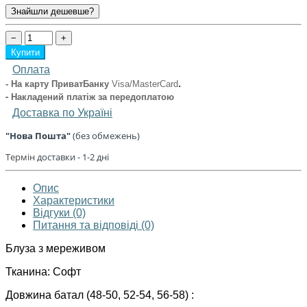
Знайшли дешевше?
−
+
Купити
Оплата
.
- На карту ПриватБанку
Visa/MasterCard
- Накладений платіж
за передоплатою
Доставка по Україні
"Нова Пошта"
(без обмежень)
Термін
доставки - 1
-2 дні
Опис
Характеристики
Відгуки (0)
Питання та відповіді (0)
Блуза з мереживом
Тканина: Софт
Довжина батал (48-50, 52-54, 56-58) :