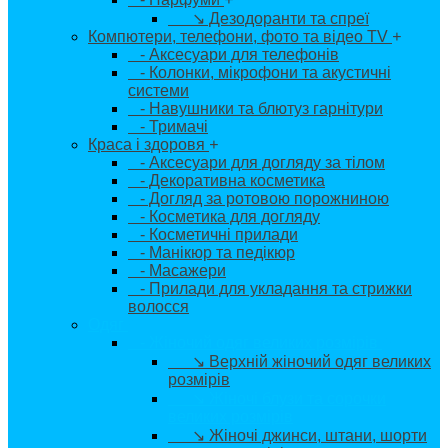
↘ Дезодоранти та спреї
Компютери, телефони, фото та відео TV
+
- Аксесуари для телефонів
- Колонки, мікрофони та акустичні
системи
- Навушники та блютуз гарнітури
- Тримачі
Краса і здоровя
+
- Аксесуари для догляду за тілом
- Декоративна косметика
- Догляд за ротовою порожниною
- Косметика для догляду
- Косметичні прилади
- Манікюр та педікюр
- Масажери
- Прилади для укладання та стрижки
волосся
Одяг
+
- Жіночий одяг великих розмірів
+
↘ Верхній жіночий одяг великих
розмірів
↘ Жіночі блузи та сорочки
великих розмірів
↘ Жіночі джинси, штани, шорти