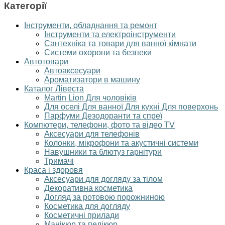
Категорії
Інструменти, обладнання та ремонт
Інструменти та електроінструменти
Сантехніка та товари для ванної кімнати
Системи охорони та безпеки
Автотовари
Автоаксесуари
Ароматизатори в машину
Каталог Лівеста
Martin Lion
Для чоловіків
Для оселі
Для ванної
Для кухні
Для поверхонь
Парфуми
Дезодоранти та спреї
Компютери, телефони, фото та відео TV
Аксесуари для телефонів
Колонки, мікрофони та акустичні системи
Навушники та блютуз гарнітури
Тримачі
Краса і здоровя
Аксесуари для догляду за тілом
Декоративна косметика
Догляд за ротовою порожниною
Косметика для догляду
Косметичні прилади
Манікюр та педікюр