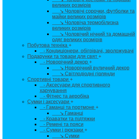
великих розмірів
↘ Чоловічі сорочки, футболки та
майки великих розмірів
↘ Чоловіча термобілизна
великих розмірів
↘ Чоловічий нічний та домашній
одяг великих розмірів
Побутова техніка
+
- Кондиціонери, обігрівачі, зволожувачі
Подарунки та товари для свят
+
- Новорічний декор
+
↘ Новорічний вуличний декор
↘ Світлодіодні гірлянди
Спортивні товари
+
- Аксесуари для спортивного
харчування
- Фітнес та аеробіка
Сумки і аксесуари
+
- Гаманці та портмоне
+
↘ Гаманці
- Краватки та підтяжки
- Ремені та пояси
- Сумки і рюкзаки
+
↘ Сумки