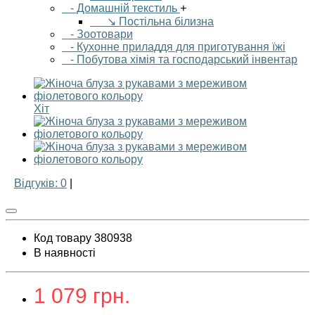
- Домашній текстиль
+
↘ Постільна білизна
- Зоотовари
- Кухонне приладдя для приготування їжі
- Побутова хімія та господарський інвентар
Хіт
Відгуків: 0
|
Код товару 380938
В наявності
1 079 грн.