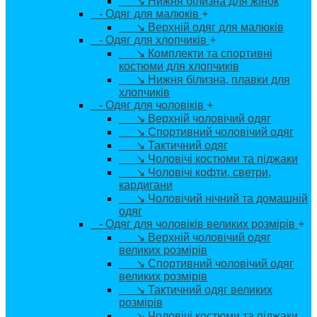
↘ Нижня білизна для жінок
- Одяг для малюків
+
↘ Верхній одяг для малюків
- Одяг для хлопчиків
+
↘ Комплекти та спортивні
костюми для хлопчиків
↘ Нижня білизна, плавки для
хлопчиків
- Одяг для чоловіків
+
↘ Верхній чоловічий одяг
↘ Спортивний чоловічий одяг
↘ Тактичний одяг
↘ Чоловічі костюми та піджаки
↘ Чоловічі кофти, светри,
кардигани
↘ Чоловічий нічний та домашній
одяг
- Одяг для чоловіків великих розмірів
+
↘ Верхній чоловічий одяг
великих розмірів
↘ Спортивний чоловічий одяг
великих розмірів
↘ Тактичний одяг великих
розмірів
↘ Чоловічі костюми та піджаки