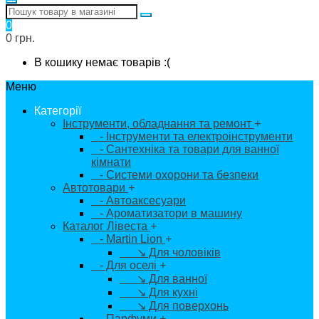
0
0 грн.
В кошику немає товарів :(
Меню
Категорії
Інструменти, обладнання та ремонт
+
- Інструменти та електроінструменти
- Сантехніка та товари для ванної
кімнати
- Системи охорони та безпеки
Автотовари
+
- Автоаксесуари
- Ароматизатори в машину
Каталог Лівеста
+
- Martin Lion
+
↘ Для чоловіків
- Для оселі
+
↘ Для ванної
↘ Для кухні
↘ Для поверхонь
- Парфуми
+