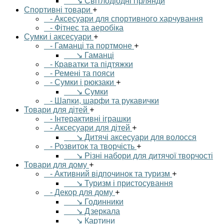
↘ Світлодіодні гірлянди
Спортивні товари
+
- Аксесуари для спортивного харчування
- Фітнес та аеробіка
Сумки і аксесуари
+
- Гаманці та портмоне
+
↘ Гаманці
- Краватки та підтяжки
- Ремені та пояси
- Сумки і рюкзаки
+
↘ Сумки
- Шапки, шарфи та рукавички
Товари для дітей
+
- Інтерактивні іграшки
- Аксесуари для дітей
+
↘ Дитячі аксесуари для волосся
- Розвиток та творчість
+
↘ Різні набори для дитячої творчості
Товари для дому
+
- Активний відпочинок та туризм
+
↘ Туризм і пристосування
- Декор для дому
+
↘ Годинники
↘ Дзеркала
↘ Картини