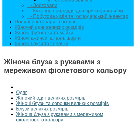
- Зоотовари
- Кухонне приладдя для приготування їжі
- Побутова хімія та господарський інвентар
Популярні товари сьогодні
Жіночий одяг великих розмірів
Жіночі футболки та майки
Жіночі джинси, штани, шорти
Жіночі блузи та сорочки
Жіноча блуза з рукавами з
мереживом фіолетового кольору
Одяг
Жіночий одяг великих розмірів
Жіночі блузи та сорочки великих розмірів
Блузи великих розмірів
Жіноча блуза з рукавами з мереживом
фіолетового кольору