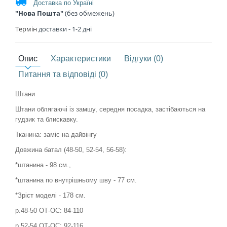
Доставка по Україні
"Нова Пошта"
(без обмежень)
Термін
доставки - 1
-2 дні
Опис
Характеристики
Відгуки (0)
Питання та відповіді (0)
Штани
Штани облягаючі із замшу, середня посадка, застібаються на
гудзик та блискавку.
Тканина: заміс на дайвінгу
Довжина батал (48-50, 52-54, 56-58):
*штанина - 98 см.,
*штанина по внутрішньому шву - 77 см.
*Зріст моделі - 178 см.
р.48-50 ОТ-ОС: 84-110
р.52-54 ОТ-ОС: 92-116