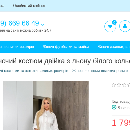
ата
Особистий кабінет
9) 669 66 49
0
ня на сайті можна робити 24/7
яг великих розмірів
Жіночі футболки та майки
Жіночі джинси, ш
ночий костюм двійка з льону білого коль
чі костюми та жакети великих розмірів
Жіночі костюми великих розмірі
Код товар
В наяв
1 79