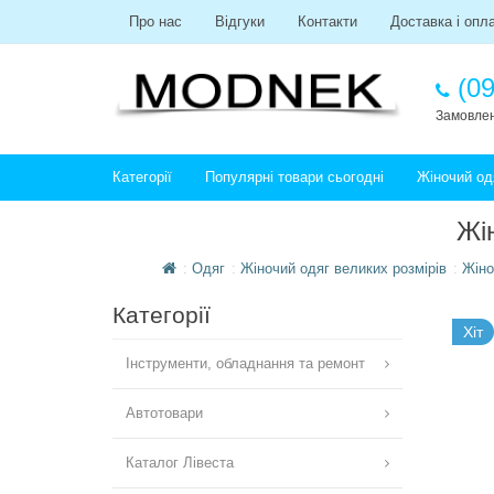
Про нас
Відгуки
Контакти
Доставка і опл
(09
Замовлен
Категорії
Популярні товари сьогодні
Жіночий од
Жі
Одяг
Жіночий одяг великих розмірів
Жіно
Категорії
Хіт
Інструменти, обладнання та ремонт
Автотовари
Каталог Лівеста