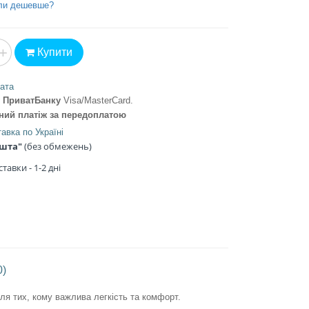
ли дешевше?
+
Купити
ата
ту ПриватБанку
Visa/MasterCard
.
ений платіж
за передоплатою
авка по Україні
ошта"
(без обмежень)
тавки - 1
-2 дні
0)
ля тих, кому важлива легкість та комфорт.