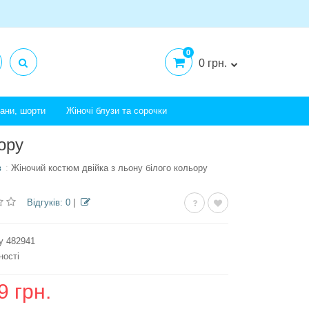
0
0 грн.
тани, шорти
Жіночі блузи та сорочки
ору
в
Жіночий костюм двійка з льону білого кольору
Відгуків: 0
|
у 482941
ності
9 грн.