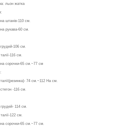
на: льон жатка
и:
на штанів-110 см.
на рукава-60 см.
 грудей-106 см.
талії-116 см.
на сорочки-65 см.~77 см
:
талії(резинка)- 74 см.~112 На см.
стегон -116 см.
грудей- 114 см.
талії-122 см.
на сорочки-65 см.~77 см.