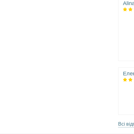
Alin
Еле
Всі від