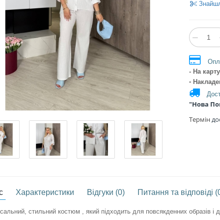
Знайш
−
Опл
- На кар
- Наклад
Дост
"Нова П
Термін
дос
с
Характеристики
Відгуки (0)
Питання та відповіді (
сальний, стильний костюм , який підходить для повсякденних образів і д