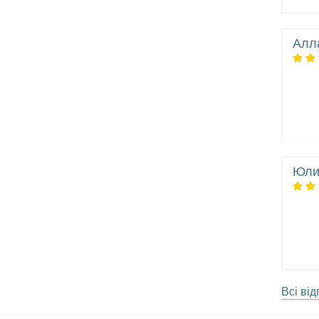
Алл
Юли
Всі від