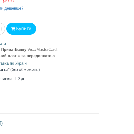
ли дешевше?
+
Купити
ата
ту ПриватБанку
Visa/MasterCard
.
ений платіж
за передоплатою
авка по Україні
ошта"
(без обмежень)
тавки - 1
-2 дні
0)