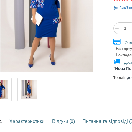
Знайш
−
Опл
- На кар
- Наклад
Дост
"Нова П
Термін
дос
с
Характеристики
Відгуки (0)
Питання та відповіді (