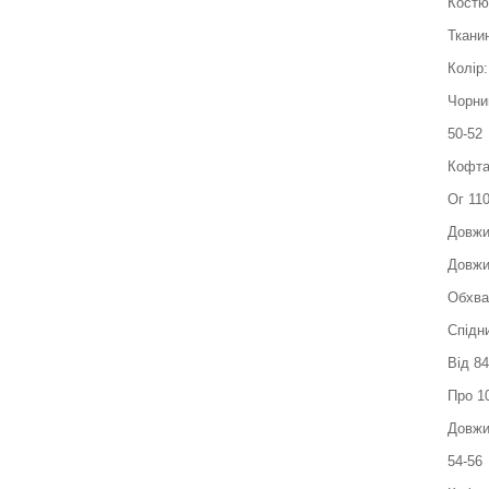
Костю
Тканин
Колір:
Чорний
50-52
Кофт
Ог 11
Довжи
Довжи
Обхва
Спідн
Від 8
Про 1
Довжи
54-56