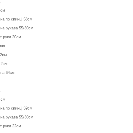
а
4см
на по спинці 58см
на рукава 55/30см
т руки 20см
иця
02см
12см
на 64см
а
4см
на по спинці 59см
на рукава 55/30см
т руки 22см