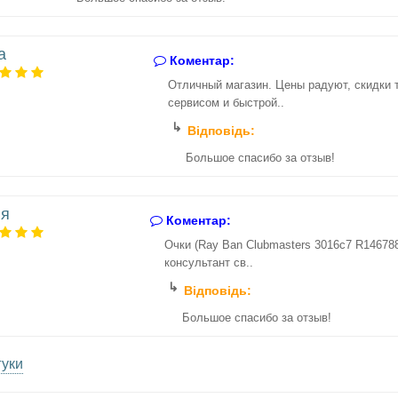
а
Коментар:
Отличный магазин. Цены радуют, скидки 
сервисом и быстрой..
Відповідь:
Большое спасибо за отзыв!
я
Коментар:
Очки (Ray Ban Clubmasters 3016c7 R14678
консультант св..
Відповідь:
Большое спасибо за отзыв!
гуки