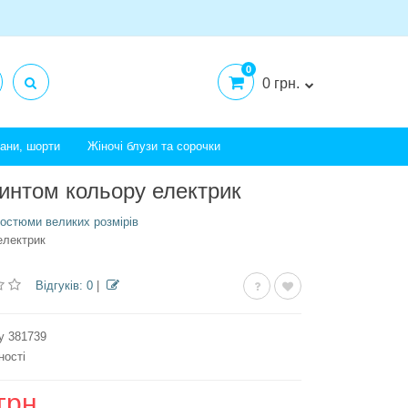
0
0 грн.
тани, шорти
Жіночі блузи та сорочки
ринтом кольору електрик
костюми великих розмірів
електрик
Відгуків: 0
|
у 381739
ності
грн.