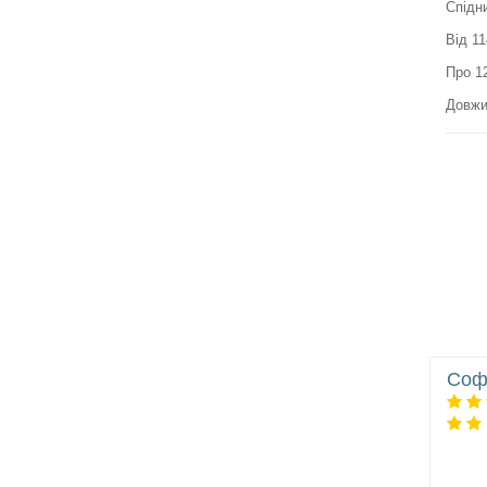
Спідн
Від 1
Про 1
Довжи
Соф