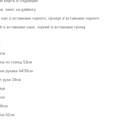
м кофта зі спідницею
а: заміс на дайвінгу
 хакі зі вставками чорного, гірчиця зі вставками чорного
 із вставками хаккі, чорний із вставками гірчиці
а
0см
на по спинці 53см
на рукава 44/30см
т руки 19см
иця
4см
06см
на 62см