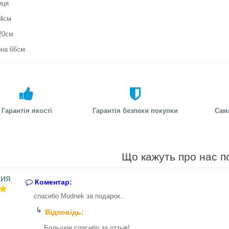
иця
14см
20см
на 66см
Гарантія якості
Гарантія безпеки покупки
Сам
Що кажуть про нас п
ия
Коментар:
спасибо Modnek за подарок..
Відповідь:
Большое спасибо за отзыв!