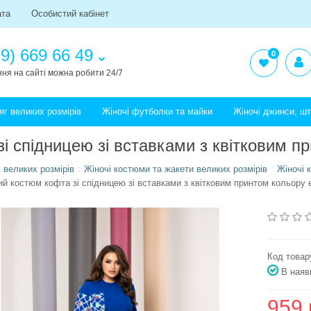
ата
Особистий кабінет
9) 669 66 49
0
ня на сайті можна робити 24/7
яг великих розмірів
Жіночі футболки та майки
Жіночі джинси, ш
і спідницею зі вставками з квітковим п
 великих розмірів
Жіночі костюми та жакети великих розмірів
Жіночі 
й костюм кофта зі спідницею зі вставками з квітковим принтом кольору 
Код товар
В наяв
959 