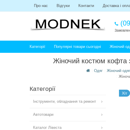
Про нас
Відгуки
Контакти
Доставка і опл
(09
Замовлен
Категорії
Популярні товари сьогодні
Жіночий од
Жіночий костюм кофта з
Одяг
Жіночий одяг
Жіночи
Категорії
Хіт
Інструменти, обладнання та ремонт
Автотовари
Каталог Лівеста