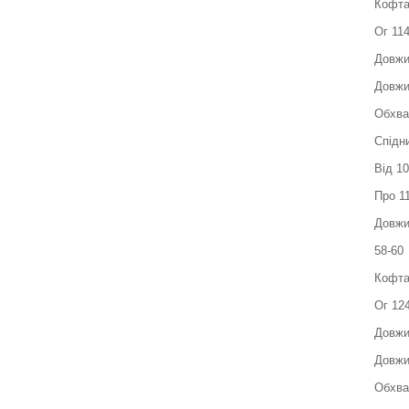
Кофт
Ог 11
Довжи
Довжи
Обхва
Спідн
Від 1
Про 1
Довжи
58-60
Кофт
Ог 12
Довжи
Довжи
Обхва