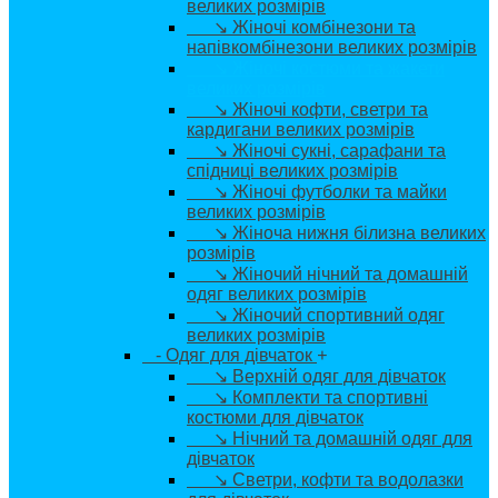
великих розмірів
↘ Жіночі комбінезони та
напівкомбінезони великих розмірів
↘ Жіночі костюми та жакети
великих розмірів
↘ Жіночі кофти, светри та
кардигани великих розмірів
↘ Жіночі сукні, сарафани та
спідниці великих розмірів
↘ Жіночі футболки та майки
великих розмірів
↘ Жіноча нижня білизна великих
розмірів
↘ Жіночий нічний та домашній
одяг великих розмірів
↘ Жіночий спортивний одяг
великих розмірів
- Одяг для дівчаток
+
↘ Верхній одяг для дівчаток
↘ Комплекти та спортивні
костюми для дівчаток
↘ Нічний та домашній одяг для
дівчаток
↘ Светри, кофти та водолазки