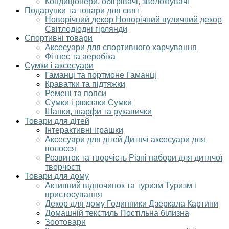
Кондиціонери, обігрівачі, зволожувачі
Подарунки та товари для свят
Новорічний декор
Новорічний вуличний декор
Світлодіодні гірлянди
Спортивні товари
Аксесуари для спортивного харчування
Фітнес та аеробіка
Сумки і аксесуари
Гаманці та портмоне
Гаманці
Краватки та підтяжки
Ремені та пояси
Сумки і рюкзаки
Сумки
Шапки, шарфи та рукавички
Товари для дітей
Інтерактивні іграшки
Аксесуари для дітей
Дитячі аксесуари для
волосся
Розвиток та творчість
Різні набори для дитячої
творчості
Товари для дому
Активний відпочинок та туризм
Туризм і
пристосування
Декор для дому
Годинники
Дзеркала
Картини
Домашній текстиль
Постільна білизна
Зоотовари