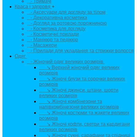
- Тримачі
Краса і здоровя
+
- Аксесуари для догляду за тілом
- Декоративна косметика
- Догляд за ротовою порожниною
- Косметика для догляду
- Косметичні прилади
- Манікюр та педікюр
- Масажери
- Прилади для укладання та стрижки волосся
Одяг
+
- Жіночий одяг великих розмірів
+
↘ Верхній жіночий одяг великих
розмірів
↘ Жіночі блузи та сорочки великих
розмірів
↘ Жіночі джинси, штани, шорти
великих розмірів
↘ Жіночі комбінезони та
напівкомбінезони великих розмірів
↘ Жіночі костюми та жакети великих
розмірів
↘ Жіночі кофти, светри та кардигани
великих розмірів
↘ Жіночі сукні, сарафани та спідниці