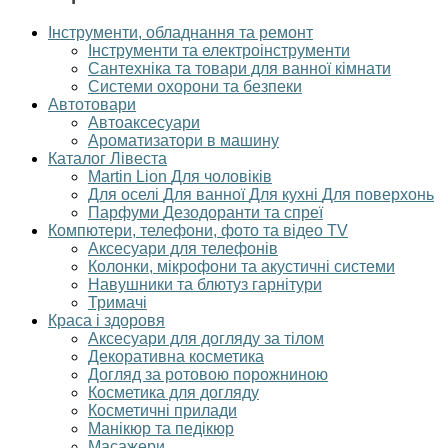
Інструменти, обладнання та ремонт
Інструменти та електроінструменти
Сантехніка та товари для ванної кімнати
Системи охорони та безпеки
Автотовари
Автоаксесуари
Ароматизатори в машину
Каталог Лівеста
Martin Lion
Для чоловіків
Для оселі
Для ванної
Для кухні
Для поверхонь
Парфуми
Дезодоранти та спреї
Компютери, телефони, фото та відео TV
Аксесуари для телефонів
Колонки, мікрофони та акустичні системи
Навушники та блютуз гарнітури
Тримачі
Краса і здоровя
Аксесуари для догляду за тілом
Декоративна косметика
Догляд за ротовою порожниною
Косметика для догляду
Косметичні прилади
Манікюр та педікюр
Масажери