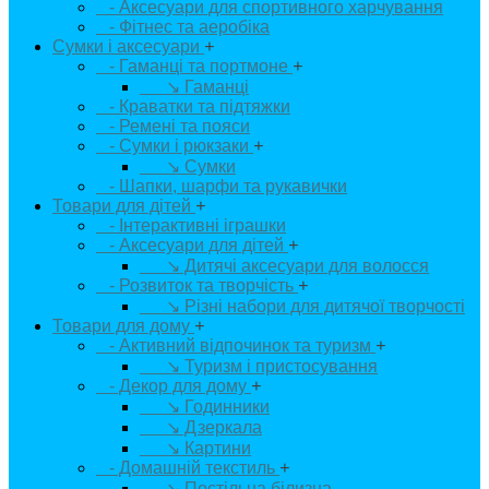
- Аксесуари для спортивного харчування
- Фітнес та аеробіка
Сумки і аксесуари
+
- Гаманці та портмоне
+
↘ Гаманці
- Краватки та підтяжки
- Ремені та пояси
- Сумки і рюкзаки
+
↘ Сумки
- Шапки, шарфи та рукавички
Товари для дітей
+
- Інтерактивні іграшки
- Аксесуари для дітей
+
↘ Дитячі аксесуари для волосся
- Розвиток та творчість
+
↘ Різні набори для дитячої творчості
Товари для дому
+
- Активний відпочинок та туризм
+
↘ Туризм і пристосування
- Декор для дому
+
↘ Годинники
↘ Дзеркала
↘ Картини
- Домашній текстиль
+
↘ Постільна білизна