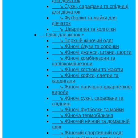
для дівчаток
↘ Сукні, сарафани та спідниці
для дівчаток
↘ Футболки та майки для
дівчаток
↘ Шкарпетки та колготки
- Одяг для жінок
+
↘ Верхній жіночий одяг
↘ Жіночі блузи та сорочки
↘ Жіночі джинси, штани, шорти
↘ Жіночі комбінезони та
напівкомбінезони
↘ Жіночі костюми та жакети
↘ Жіночі кофти, светри та
кардигани
↘ Жіночі панчішно-шкарпеткові
вироби
↘ Жіночі сукні, сарафани та
спідниці
↘ Жіночі футболки та майки
↘ Жіноча термобілизна
↘ Жіночий нічний та домашній
одяг
↘ Жіночий спортивний одяг