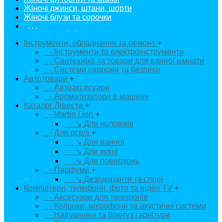
Жіночі джинси, штани, шорти
Жіночі блузи та сорочки
. . .
Інструменти, обладнання та ремонт
+
- Інструменти та електроінструменти
- Сантехніка та товари для ванної кімнати
- Системи охорони та безпеки
Автотовари
+
- Автоаксесуари
- Ароматизатори в машину
Каталог Лівеста
+
- Martin Lion
+
↘ Для чоловіків
- Для оселі
+
↘ Для ванної
↘ Для кухні
↘ Для поверхонь
- Парфуми
+
↘ Дезодоранти та спреї
Компютери, телефони, фото та відео TV
+
- Аксесуари для телефонів
- Колонки, мікрофони та акустичні системи
- Навушники та блютуз гарнітури