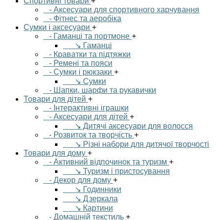
Спортивні товари
+
- Аксесуари для спортивного харчування
- Фітнес та аеробіка
Сумки і аксесуари
+
- Гаманці та портмоне
+
↘ Гаманці
- Краватки та підтяжки
- Ремені та пояси
- Сумки і рюкзаки
+
↘ Сумки
- Шапки, шарфи та рукавички
Товари для дітей
+
- Інтерактивні іграшки
- Аксесуари для дітей
+
↘ Дитячі аксесуари для волосся
- Розвиток та творчість
+
↘ Різні набори для дитячої творчості
Товари для дому
+
- Активний відпочинок та туризм
+
↘ Туризм і пристосування
- Декор для дому
+
↘ Годинники
↘ Дзеркала
↘ Картини
- Домашній текстиль
+