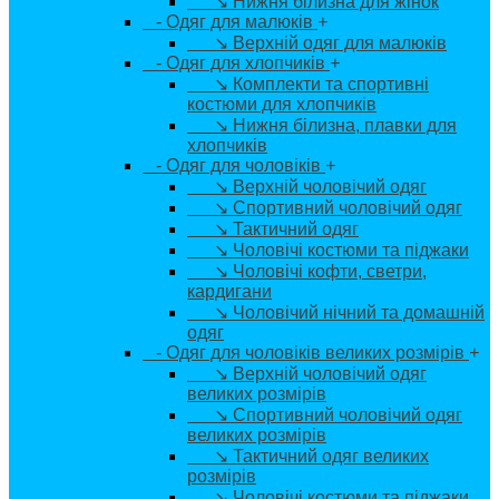
↘ Нижня білизна для жінок
- Одяг для малюків
+
↘ Верхній одяг для малюків
- Одяг для хлопчиків
+
↘ Комплекти та спортивні
костюми для хлопчиків
↘ Нижня білизна, плавки для
хлопчиків
- Одяг для чоловіків
+
↘ Верхній чоловічий одяг
↘ Спортивний чоловічий одяг
↘ Тактичний одяг
↘ Чоловічі костюми та піджаки
↘ Чоловічі кофти, светри,
кардигани
↘ Чоловічий нічний та домашній
одяг
- Одяг для чоловіків великих розмірів
+
↘ Верхній чоловічий одяг
великих розмірів
↘ Спортивний чоловічий одяг
великих розмірів
↘ Тактичний одяг великих
розмірів
↘ Чоловічі костюми та піджаки