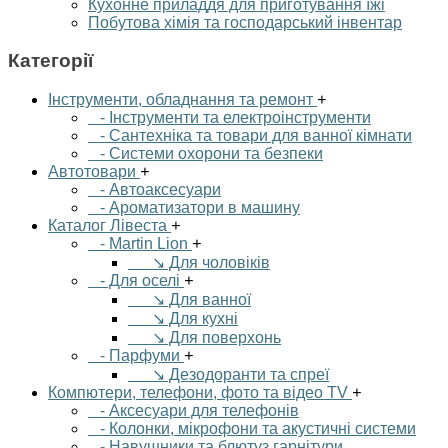
Кухонне приладдя для приготування їжі
Побутова хімія та господарський інвентар
Категорії
Інструменти, обладнання та ремонт
+
- Інструменти та електроінструменти
- Сантехніка та товари для ванної кімнати
- Системи охорони та безпеки
Автотовари
+
- Автоаксесуари
- Ароматизатори в машину
Каталог Лівеста
+
- Martin Lion
+
↘ Для чоловіків
- Для оселі
+
↘ Для ванної
↘ Для кухні
↘ Для поверхонь
- Парфуми
+
↘ Дезодоранти та спреї
Компютери, телефони, фото та відео TV
+
- Аксесуари для телефонів
- Колонки, мікрофони та акустичні системи
- Навушники та блютуз гарнітури