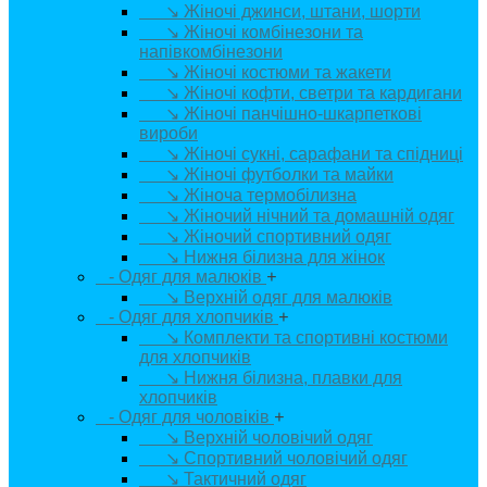
↘ Жіночі джинси, штани, шорти
↘ Жіночі комбінезони та
напівкомбінезони
↘ Жіночі костюми та жакети
↘ Жіночі кофти, светри та кардигани
↘ Жіночі панчішно-шкарпеткові
вироби
↘ Жіночі сукні, сарафани та спідниці
↘ Жіночі футболки та майки
↘ Жіноча термобілизна
↘ Жіночий нічний та домашній одяг
↘ Жіночий спортивний одяг
↘ Нижня білизна для жінок
- Одяг для малюків
+
↘ Верхній одяг для малюків
- Одяг для хлопчиків
+
↘ Комплекти та спортивні костюми
для хлопчиків
↘ Нижня білизна, плавки для
хлопчиків
- Одяг для чоловіків
+
↘ Верхній чоловічий одяг
↘ Спортивний чоловічий одяг
↘ Тактичний одяг