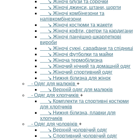
↘ Жіночі блузи та сорочки
↘ Жіночі джинси, штани, шорти
↘ Жіночі комбінезони та
напівкомбінезони
↘ Жіночі костюми та жакети
↘ Жіночі кофти, светри та кардигани
↘ Жіночі панчішно-шкарпеткові
вироби
↘ Жіночі сукні, сарафани та спідниці
↘ Жіночі футболки та майки
↘ Жіноча термобілизна
↘ Жіночий нічний та домашній одяг
↘ Жіночий спортивний одяг
↘ Нижня білизна для жінок
- Одяг для малюків
+
↘ Верхній одяг для малюків
- Одяг для хлопчиків
+
↘ Комплекти та спортивні костюми
для хлопчиків
↘ Нижня білизна, плавки для
хлопчиків
- Одяг для чоловіків
+
↘ Верхній чоловічий одяг
↘ Спортивний чоловічий одяг