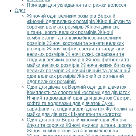
Прилади для укладання та стрижки волосся
Одяг
Жіночий одяг великих розмірів
Верхній
жіночий одяг великих розмірів
Жіночі блузи та
сорочки великих розмірів
Жіночі джинси,
штани, шорти великих розмірів
Жіночі
комбінезони та напівкомбінезони великих
розмірів
Жіночі костюми та жакети великих
розмірів
Жіночі кофти, светри та кардигани
великих розмірів
Жіночі сукні, сарафани та
спідниці великих розмірів
Жіночі футболки та
майки великих розмірів
Жіноча нижня білизна
великих розмірів
Жіночий нічний та домашній
одяг великих розмірів
Жіночий спортивний
одяг великих розмірів
Одяг для дівчаток
Верхній одяг для дівчаток
Комплекти та спортивні костюми для дівчаток
Нічний та домашній одяг для дівчаток
Светри,
кофти та водолазки для дівчаток
Сукні,
сарафани та спідниці для дівчаток
Футболки та
майки для дівчаток
Шкарпетки та колготки
Одяг для жінок
Верхній жіночий одяг
Жіночі
блузи та сорочки
Жіночі джинси, штани, шорти
Жіночі комбінезони та напівкомбінезони