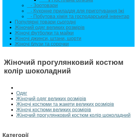
- Зоотовари
- Кухонне приладдя для приготування їжі
- Побутова хімія та господарський інвентар
Популярні товари сьогодні
Жіночий одяг великих розмірів
Жіночі футболки та майки
Жіночі джинси, штани, шорти
Жіночі блузи та сорочки
Жіночий прогулянковий костюм
колір шоколадний
Одяг
Жіночий одяг великих розмірів
Жіночі костюми та жакети великих розмірів
Жіночі костюми великих розмірів
Жіночий прогулянковий костюм колір шоколадний
Категорії