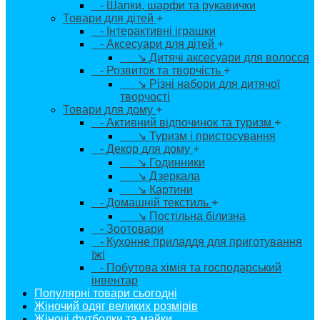
- Шапки, шарфи та рукавички
Товари для дітей
+
- Інтерактивні іграшки
- Аксесуари для дітей
+
↘ Дитячі аксесуари для волосся
- Розвиток та творчість
+
↘ Різні набори для дитячої
творчості
Товари для дому
+
- Активний відпочинок та туризм
+
↘ Туризм і пристосування
- Декор для дому
+
↘ Годинники
↘ Дзеркала
↘ Картини
- Домашній текстиль
+
↘ Постільна білизна
- Зоотовари
- Кухонне приладдя для приготування
їжі
- Побутова хімія та господарський
інвентар
Популярні товари сьогодні
Жіночий одяг великих розмірів
Жіночі футболки та майки