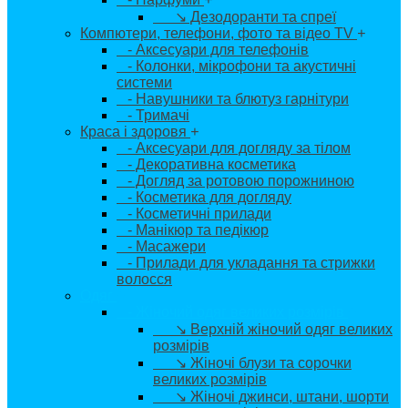
↘ Дезодоранти та спреї
Компютери, телефони, фото та відео TV
+
- Аксесуари для телефонів
- Колонки, мікрофони та акустичні
системи
- Навушники та блютуз гарнітури
- Тримачі
Краса і здоровя
+
- Аксесуари для догляду за тілом
- Декоративна косметика
- Догляд за ротовою порожниною
- Косметика для догляду
- Косметичні прилади
- Манікюр та педікюр
- Масажери
- Прилади для укладання та стрижки
волосся
Одяг
+
- Жіночий одяг великих розмірів
+
↘ Верхній жіночий одяг великих
розмірів
↘ Жіночі блузи та сорочки
великих розмірів
↘ Жіночі джинси, штани, шорти