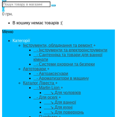
0
0 грн.
В кошику немає товарів :(
Меню
Категорії
Інструменти, обладнання та ремонт
+
- Інструменти та електроінструменти
- Сантехніка та товари для ванної
кімнати
- Системи охорони та безпеки
Автотовари
+
- Автоаксесуари
- Ароматизатори в машину
Каталог Лівеста
+
- Martin Lion
+
↘ Для чоловіків
- Для оселі
+
↘ Для ванної
↘ Для кухні
↘ Для поверхонь
- Парфуми
+