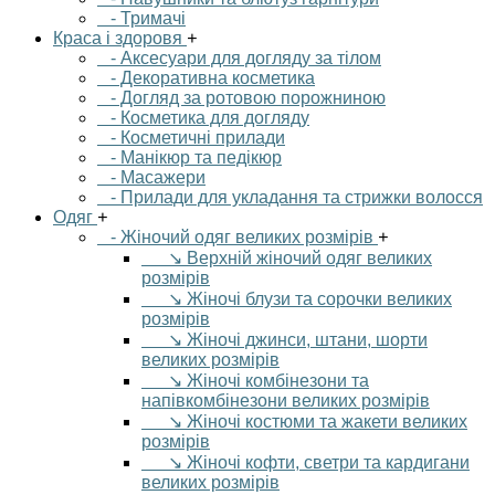
- Тримачі
Краса і здоровя
+
- Аксесуари для догляду за тілом
- Декоративна косметика
- Догляд за ротовою порожниною
- Косметика для догляду
- Косметичні прилади
- Манікюр та педікюр
- Масажери
- Прилади для укладання та стрижки волосся
Одяг
+
- Жіночий одяг великих розмірів
+
↘ Верхній жіночий одяг великих
розмірів
↘ Жіночі блузи та сорочки великих
розмірів
↘ Жіночі джинси, штани, шорти
великих розмірів
↘ Жіночі комбінезони та
напівкомбінезони великих розмірів
↘ Жіночі костюми та жакети великих
розмірів
↘ Жіночі кофти, светри та кардигани
великих розмірів