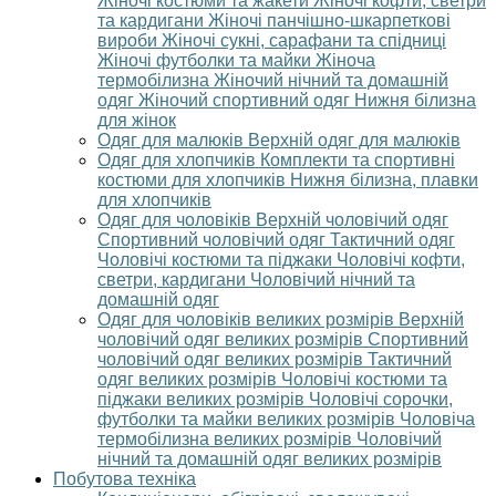
Жіночі костюми та жакети
Жіночі кофти, светри
та кардигани
Жіночі панчішно-шкарпеткові
вироби
Жіночі сукні, сарафани та спідниці
Жіночі футболки та майки
Жіноча
термобілизна
Жіночий нічний та домашній
одяг
Жіночий спортивний одяг
Нижня білизна
для жінок
Одяг для малюків
Верхній одяг для малюків
Одяг для хлопчиків
Комплекти та спортивні
костюми для хлопчиків
Нижня білизна, плавки
для хлопчиків
Одяг для чоловіків
Верхній чоловічий одяг
Спортивний чоловічий одяг
Тактичний одяг
Чоловічі костюми та піджаки
Чоловічі кофти,
светри, кардигани
Чоловічий нічний та
домашній одяг
Одяг для чоловіків великих розмірів
Верхній
чоловічий одяг великих розмірів
Спортивний
чоловічий одяг великих розмірів
Тактичний
одяг великих розмірів
Чоловічі костюми та
піджаки великих розмірів
Чоловічі сорочки,
футболки та майки великих розмірів
Чоловіча
термобілизна великих розмірів
Чоловічий
нічний та домашній одяг великих розмірів
Побутова техніка