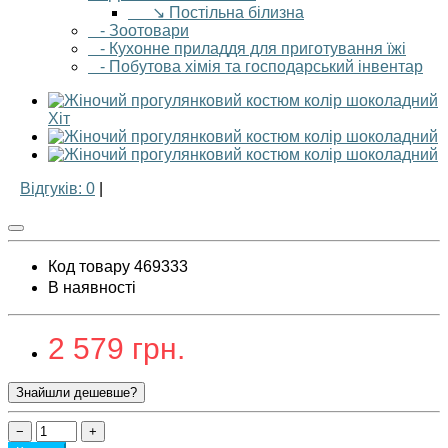
↘ Постільна білизна
- Зоотовари
- Кухонне приладдя для приготування їжі
- Побутова хімія та господарський інвентар
Хіт
Відгуків: 0
|
Код товару 469333
В наявності
2 579 грн.
Знайшли дешевше?
−
+