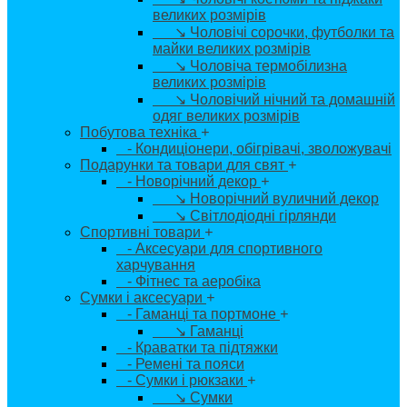
великих розмірів
↘ Чоловічі сорочки, футболки та
майки великих розмірів
↘ Чоловіча термобілизна
великих розмірів
↘ Чоловічий нічний та домашній
одяг великих розмірів
Побутова техніка
+
- Кондиціонери, обігрівачі, зволожувачі
Подарунки та товари для свят
+
- Новорічний декор
+
↘ Новорічний вуличний декор
↘ Світлодіодні гірлянди
Спортивні товари
+
- Аксесуари для спортивного
харчування
- Фітнес та аеробіка
Сумки і аксесуари
+
- Гаманці та портмоне
+
↘ Гаманці
- Краватки та підтяжки
- Ремені та пояси
- Сумки і рюкзаки
+
↘ Сумки