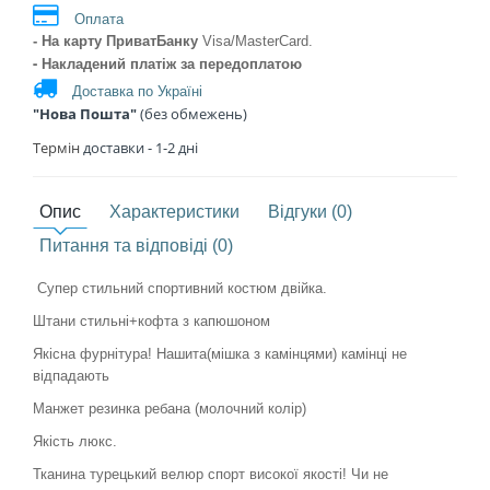
Оплата
- На карту ПриватБанку
Visa/MasterCard
.
- Накладений платіж
за передоплатою
Доставка по Україні
"Нова Пошта"
(без обмежень)
Термін
доставки - 1
-2 дні
Опис
Характеристики
Відгуки (0)
Питання та відповіді (0)
Супер стильний спортивний костюм двійка.
Штани стильні+кофта з капюшоном
Якісна фурнітура! Нашита(мішка з камінцями) камінці не
відпадають
Манжет резинка ребана (молочний колір)
Якість люкс.
Тканина турецький велюр спорт високої якості! Чи не