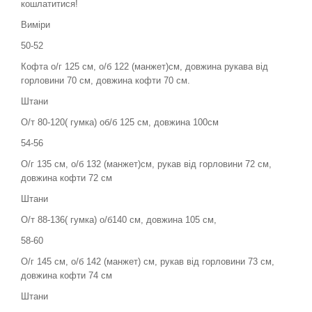
кошлатитися!
Виміри
50-52
Кофта о/г 125 см, о/б 122 (манжет)см, довжина рукава від
горловини 70 см, довжина кофти 70 см.
Штани
О/т 80-120( гумка) об/б 125 см, довжина 100см
54-56
О/г 135 см, о/б 132 (манжет)см, рукав від горловини 72 см,
довжина кофти 72 см
Штани
О/т 88-136( гумка) о/б140 см, довжина 105 см,
58-60
О/г 145 см, о/б 142 (манжет) см, рукав від горловини 73 см,
довжина кофти 74 см
Штани