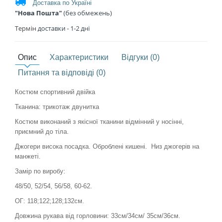
Доставка по Україні
"Нова Пошта"
(без обмежень)
Термін
доставки - 1
-2 дні
Опис
Характеристики
Відгуки (0)
Питання та відповіді (0)
Костюм спортивний двійка
Тканина: трикотаж двунитка
Костюм виконаний з якісної тканини відмінний у носінні,
приємний до тіла.
Джогери висока посадка. Оброблені кишені. Низ джогерів на
манжеті.
Замір по виробу:
48/50, 52/54, 56/58, 60-62.
ОГ: 118;122;128;132см.
Довжина рукава від горловини: 33см/34см/ 35см/36см.