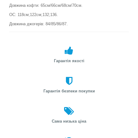
Довжина кофти: 65см/66см/68см/70см.
ОС: 118см;122см;132;136.
Довжина джогерів: 84/85/86/87.
Гарантія якості
Гарантія безпеки покупки
Сама низька ціна