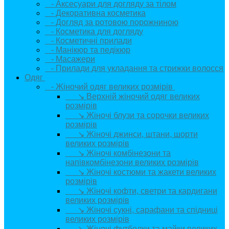
- Аксесуари для догляду за тілом
- Декоративна косметика
- Догляд за ротовою порожниною
- Косметика для догляду
- Косметичні прилади
- Манікюр та педікюр
- Масажери
- Прилади для укладання та стрижки волосся
Одяг
+
- Жіночий одяг великих розмірів
+
↘ Верхній жіночий одяг великих
розмірів
↘ Жіночі блузи та сорочки великих
розмірів
↘ Жіночі джинси, штани, шорти
великих розмірів
↘ Жіночі комбінезони та
напівкомбінезони великих розмірів
↘ Жіночі костюми та жакети великих
розмірів
↘ Жіночі кофти, светри та кардигани
великих розмірів
↘ Жіночі сукні, сарафани та спідниці
великих розмірів
↘ Жіночі футболки та майки великих