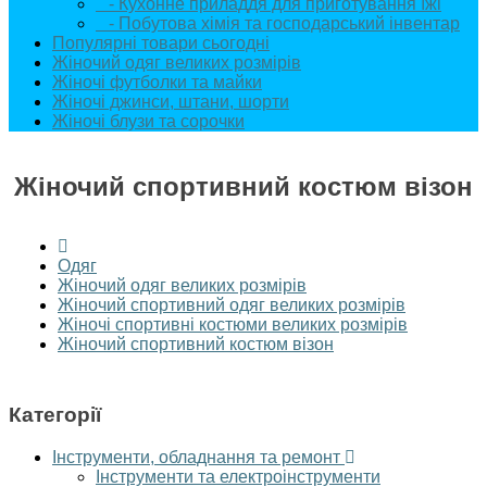
- Кухонне приладдя для приготування їжі
- Побутова хімія та господарський інвентар
Популярні товари сьогодні
Жіночий одяг великих розмірів
Жіночі футболки та майки
Жіночі джинси, штани, шорти
Жіночі блузи та сорочки
Жіночий спортивний костюм візон
Одяг
Жіночий одяг великих розмірів
Жіночий спортивний одяг великих розмірів
Жіночі спортивні костюми великих розмірів
Жіночий спортивний костюм візон
Категорії
Інструменти, обладнання та ремонт
Інструменти та електроінструменти