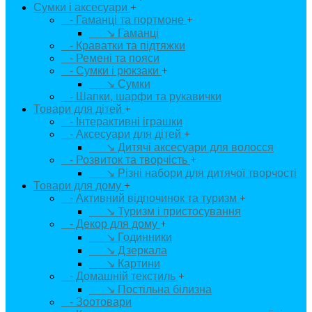
Сумки і аксесуари
+
- Гаманці та портмоне
+
↘ Гаманці
- Краватки та підтяжки
- Ремені та пояси
- Сумки і рюкзаки
+
↘ Сумки
- Шапки, шарфи та рукавички
Товари для дітей
+
- Інтерактивні іграшки
- Аксесуари для дітей
+
↘ Дитячі аксесуари для волосся
- Розвиток та творчість
+
↘ Різні набори для дитячої творчості
Товари для дому
+
- Активний відпочинок та туризм
+
↘ Туризм і пристосування
- Декор для дому
+
↘ Годинники
↘ Дзеркала
↘ Картини
- Домашній текстиль
+
↘ Постільна білизна
- Зоотовари