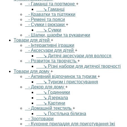
- Гаманці та портмоне
+
↘ Гаманці
- Краватки та підтяжки
- Ремені та пояси
- Сумки і рюкзаки
+
↘ Сумки
- Шапки, шарфи та рукавички
Товари для дітей
+
- Інтерактивні іграшки
- Аксесуари для дітей
+
↘ Дитячі аксесуари для волосся
- Розвиток та творчість
+
↘ Різні набори для дитячої творчості
Товари для дому
+
- Активний відпочинок та туризм
+
↘ Туризм і пристосування
- Декор для дому
+
↘ Годинники
↘ Дзеркала
↘ Картини
- Домашній текстиль
+
↘ Постільна білизна
- Зоотовари
- Кухонне приладдя для приготування їжі