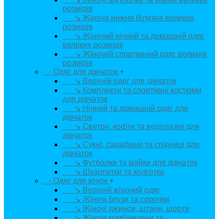
розмірів
↘ Жіноча нижня білизна великих
розмірів
↘ Жіночий нічний та домашній одяг
великих розмірів
↘ Жіночий спортивний одяг великих
розмірів
- Одяг для дівчаток
+
↘ Верхній одяг для дівчаток
↘ Комплекти та спортивні костюми
для дівчаток
↘ Нічний та домашній одяг для
дівчаток
↘ Светри, кофти та водолазки для
дівчаток
↘ Сукні, сарафани та спідниці для
дівчаток
↘ Футболки та майки для дівчаток
↘ Шкарпетки та колготки
- Одяг для жінок
+
↘ Верхній жіночий одяг
↘ Жіночі блузи та сорочки
↘ Жіночі джинси, штани, шорти
↘ Жіночі комбінезони та