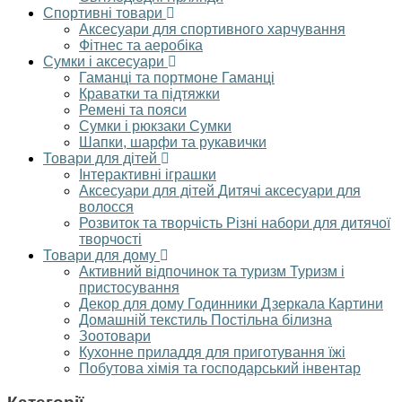
Спортивні товари
Аксесуари для спортивного харчування
Фітнес та аеробіка
Сумки і аксесуари
Гаманці та портмоне
Гаманці
Краватки та підтяжки
Ремені та пояси
Сумки і рюкзаки
Сумки
Шапки, шарфи та рукавички
Товари для дітей
Інтерактивні іграшки
Аксесуари для дітей
Дитячі аксесуари для
волосся
Розвиток та творчість
Різні набори для дитячої
творчості
Товари для дому
Активний відпочинок та туризм
Туризм і
пристосування
Декор для дому
Годинники
Дзеркала
Картини
Домашній текстиль
Постільна білизна
Зоотовари
Кухонне приладдя для приготування їжі
Побутова хімія та господарський інвентар