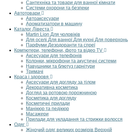
Сантехніка та товари для ванної кімнати
Системи охорони та безпеки
Автотовари
Автоаксесуари
Ароматизатори в машину
Каталог Лівеста
Martin Lion
Для чоловіків
Для оселі
Для ванної
Для кухні
Для поверхонь
Парфуми
Дезодоранти та спреї
Компютери, телефони, фото та відео TV
Аксесуари для телефонів
Колонки, мікрофони та акустичні системи
Навушники та блютуз гарнітури
Тримачі
Краса і здоровя
Аксесуари для догляду за тілом
Декоративна косметика
Догляд за ротовою порожниною
Косметика для догляду
Косметичні прилади
Манікюр та педікюр
Масажери
Прилади для укладання та стрижки волосся
Одяг
Жіночий одяг великих розмірів
Верхній