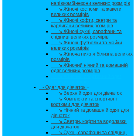
напівкомбінезони великих розмірів
↘ Жіночі костюми та жакети
великих розмірів
↘ Жіночі кофти, светри та
кардигани великих розмірів
↘ Жіночі сукні, сарафани та
спідниці великих розмірів
↘ Жіночі футболки та майки
великих розмірів
↘ Жіноча нижня білизна великих
розмірів
↘ Жіночий нічний та домашній
одяг великих розмірів
↘ Жіночий спортивний одяг
великих розмірів
- Одяг для дівчаток
+
↘ Верхній одяг для дівчаток
↘ Комплекти та спортивні
костюми для дівчаток
↘ Нічний та домашній одяг для
дівчаток
↘ Светри, кофти та водолазки
для дівчаток
↘ Сукні, сарафани та спідниці