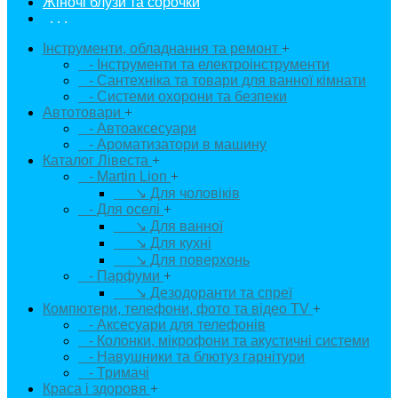
Жіночі блузи та сорочки
. . .
Інструменти, обладнання та ремонт
+
- Інструменти та електроінструменти
- Сантехніка та товари для ванної кімнати
- Системи охорони та безпеки
Автотовари
+
- Автоаксесуари
- Ароматизатори в машину
Каталог Лівеста
+
- Martin Lion
+
↘ Для чоловіків
- Для оселі
+
↘ Для ванної
↘ Для кухні
↘ Для поверхонь
- Парфуми
+
↘ Дезодоранти та спреї
Компютери, телефони, фото та відео TV
+
- Аксесуари для телефонів
- Колонки, мікрофони та акустичні системи
- Навушники та блютуз гарнітури
- Тримачі
Краса і здоровя
+