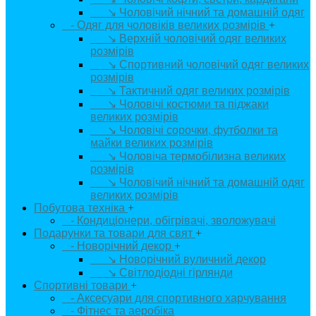
↘ Чоловічий нічний та домашній одяг
- Одяг для чоловіків великих розмірів
+
↘ Верхній чоловічий одяг великих
розмірів
↘ Спортивний чоловічий одяг великих
розмірів
↘ Тактичний одяг великих розмірів
↘ Чоловічі костюми та піджаки
великих розмірів
↘ Чоловічі сорочки, футболки та
майки великих розмірів
↘ Чоловіча термобілизна великих
розмірів
↘ Чоловічий нічний та домашній одяг
великих розмірів
Побутова техніка
+
- Кондиціонери, обігрівачі, зволожувачі
Подарунки та товари для свят
+
- Новорічний декор
+
↘ Новорічний вуличний декор
↘ Світлодіодні гірлянди
Спортивні товари
+
- Аксесуари для спортивного харчування
- Фітнес та аеробіка