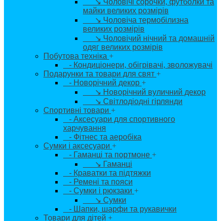
↘ Чоловічі сорочки, футболки та
майки великих розмірів
↘ Чоловіча термобілизна
великих розмірів
↘ Чоловічий нічний та домашній
одяг великих розмірів
Побутова техніка
+
- Кондиціонери, обігрівачі, зволожувачі
Подарунки та товари для свят
+
- Новорічний декор
+
↘ Новорічний вуличний декор
↘ Світлодіодні гірлянди
Спортивні товари
+
- Аксесуари для спортивного
харчування
- Фітнес та аеробіка
Сумки і аксесуари
+
- Гаманці та портмоне
+
↘ Гаманці
- Краватки та підтяжки
- Ремені та пояси
- Сумки і рюкзаки
+
↘ Сумки
- Шапки, шарфи та рукавички
Товари для дітей
+