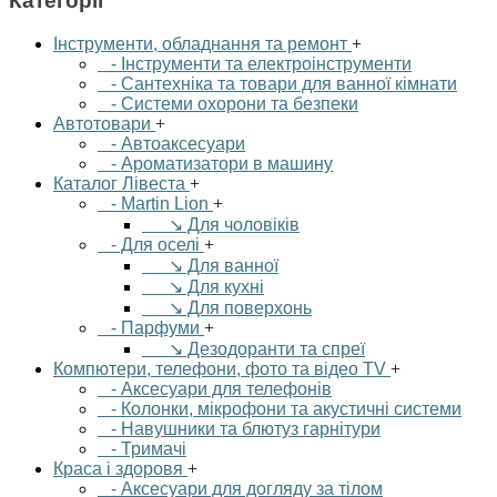
Категорії
Інструменти, обладнання та ремонт
+
- Інструменти та електроінструменти
- Сантехніка та товари для ванної кімнати
- Системи охорони та безпеки
Автотовари
+
- Автоаксесуари
- Ароматизатори в машину
Каталог Лівеста
+
- Martin Lion
+
↘ Для чоловіків
- Для оселі
+
↘ Для ванної
↘ Для кухні
↘ Для поверхонь
- Парфуми
+
↘ Дезодоранти та спреї
Компютери, телефони, фото та відео TV
+
- Аксесуари для телефонів
- Колонки, мікрофони та акустичні системи
- Навушники та блютуз гарнітури
- Тримачі
Краса і здоровя
+
- Аксесуари для догляду за тілом