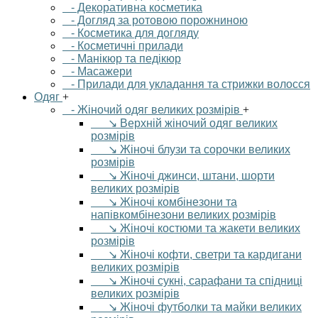
- Декоративна косметика
- Догляд за ротовою порожниною
- Косметика для догляду
- Косметичні прилади
- Манікюр та педікюр
- Масажери
- Прилади для укладання та стрижки волосся
Одяг
+
- Жіночий одяг великих розмірів
+
↘ Верхній жіночий одяг великих
розмірів
↘ Жіночі блузи та сорочки великих
розмірів
↘ Жіночі джинси, штани, шорти
великих розмірів
↘ Жіночі комбінезони та
напівкомбінезони великих розмірів
↘ Жіночі костюми та жакети великих
розмірів
↘ Жіночі кофти, светри та кардигани
великих розмірів
↘ Жіночі сукні, сарафани та спідниці
великих розмірів
↘ Жіночі футболки та майки великих