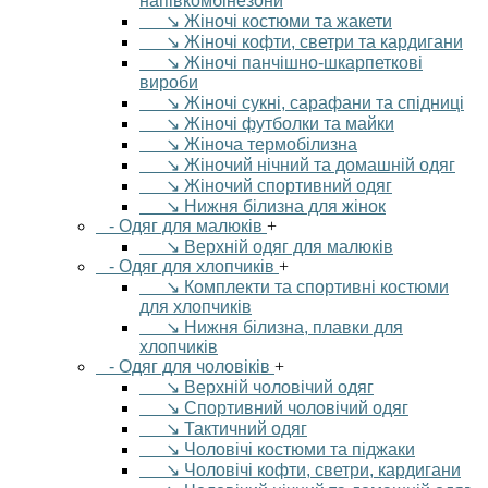
напівкомбінезони
↘ Жіночі костюми та жакети
↘ Жіночі кофти, светри та кардигани
↘ Жіночі панчішно-шкарпеткові
вироби
↘ Жіночі сукні, сарафани та спідниці
↘ Жіночі футболки та майки
↘ Жіноча термобілизна
↘ Жіночий нічний та домашній одяг
↘ Жіночий спортивний одяг
↘ Нижня білизна для жінок
- Одяг для малюків
+
↘ Верхній одяг для малюків
- Одяг для хлопчиків
+
↘ Комплекти та спортивні костюми
для хлопчиків
↘ Нижня білизна, плавки для
хлопчиків
- Одяг для чоловіків
+
↘ Верхній чоловічий одяг
↘ Спортивний чоловічий одяг
↘ Тактичний одяг
↘ Чоловічі костюми та піджаки
↘ Чоловічі кофти, светри, кардигани