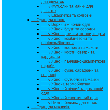
для дівчаток
↘ Футболки та майки для
дівчаток
↘ Шкарпетки та колготки
- Одяг для жінок
+
↘ Верхній жіночий одяг
↘ Жіночі блузи та сорочки
↘ Жіночі джинси, штани, шорти
↘ Жіночі комбінезони та
напівкомбінезони
↘ Жіночі костюми та жакети
↘ Жіночі кофти, светри та
кардигани
↘ Жіночі панчішно-шкарпеткові
вироби
↘ Жіночі сукні, сарафани та
спідниці
↘ Жіночі футболки та майки
↘ Жіноча термобілизна
↘ Жіночий нічний та домашній
одяг
↘ Жіночий спортивний одяг
↘ Нижня білизна для жінок
- Одяг для малюків
+