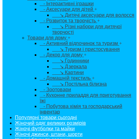
- Інтерактивні іграшки
- Аксесуари для дітей
+
↘ Дитячі аксесуари для волосся
- Розвиток та творчість
+
↘ Різні набори для дитячої
творчості
Товари для дому
+
- Активний відпочинок та туризм
+
↘ Туризм і пристосування
- Декор для дому
+
↘ Годинники
↘ Дзеркала
↘ Картини
- Домашній текстиль
+
↘ Постільна білизна
- Зоотовари
- Кухонне приладдя для приготування
їжі
- Побутова хімія та господарський
інвентар
Популярні товари сьогодні
Жіночий одяг великих розмірів
Жіночі футболки та майки
Жіночі джинси, штани, шорти