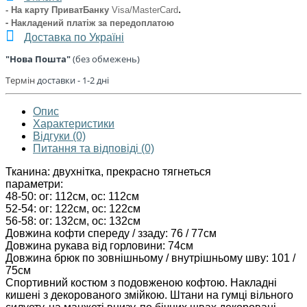
.
- На карту ПриватБанку
Visa/MasterCard
- Накладений платіж
за передоплатою
Доставка по Україні
"Нова Пошта"
(без обмежень)
Термін
доставки - 1
-2 дні
Опис
Характеристики
Відгуки (0)
Питання та відповіді (0)
Тканина: двухнітка, прекрасно тягнеться
параметри:
48-50: ог: 112см, ос: 112см
52-54: ог: 122см, ос: 122см
56-58: ог: 132см, ос: 132см
Довжина кофти спереду / ззаду: 76 / 77см
Довжина рукава від горловини: 74см
Довжина брюк по зовнішньому / внутрішньому шву: 101 /
75см
Спортивний костюм з подовженою кофтою. Накладні
кишені з декорованого змійкою. Штани на гумці вільного