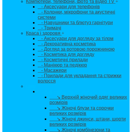
Компютери, телефони, фото та відео TV
+
- Аксесуари для телефонів
- Колонки, мікрофони та акустичні
системи
- Навушники та блютуз гарнітури
- Тримачі
Краса і здоровя
+
- Аксесуари для догляду за тілом
- Декоративна косметика
- Догляд за ротовою порожниною
- Косметика для догляду
- Косметичні прилади
- Манікюр та педікюр
- Масажери
- Прилади для укладання та стрижки
волосся
Одяг
+
- Жіночий одяг великих розмірів
+
↘ Верхній жіночий одяг великих
розмірів
↘ Жіночі блузи та сорочки
великих розмірів
↘ Жіночі джинси, штани, шорти
великих розмірів
↘ Жіночі комбінезони та