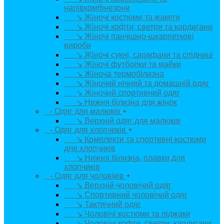
напівкомбінезони
↘ Жіночі костюми та жакети
↘ Жіночі кофти, светри та кардигани
↘ Жіночі панчішно-шкарпеткові
вироби
↘ Жіночі сукні, сарафани та спідниці
↘ Жіночі футболки та майки
↘ Жіноча термобілизна
↘ Жіночий нічний та домашній одяг
↘ Жіночий спортивний одяг
↘ Нижня білизна для жінок
- Одяг для малюків
+
↘ Верхній одяг для малюків
- Одяг для хлопчиків
+
↘ Комплекти та спортивні костюми
для хлопчиків
↘ Нижня білизна, плавки для
хлопчиків
- Одяг для чоловіків
+
↘ Верхній чоловічий одяг
↘ Спортивний чоловічий одяг
↘ Тактичний одяг
↘ Чоловічі костюми та піджаки
↘ Чоловічі кофти, светри, кардигани