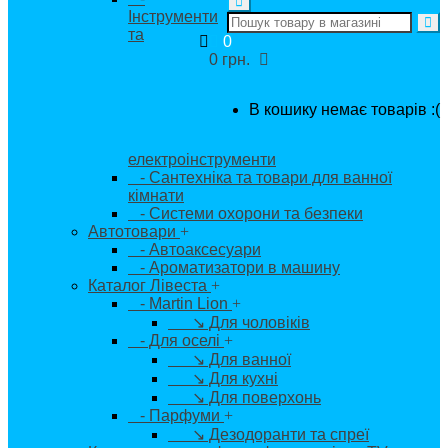
Інструменти
та
0
0 грн.
В кошику немає товарів :(
електроінструменти
- Сантехніка та товари для ванної
кімнати
- Системи охорони та безпеки
Автотовари
+
- Автоаксесуари
- Ароматизатори в машину
Каталог Лівеста
+
- Martin Lion
+
↘ Для чоловіків
- Для оселі
+
↘ Для ванної
↘ Для кухні
↘ Для поверхонь
- Парфуми
+
↘ Дезодоранти та спреї