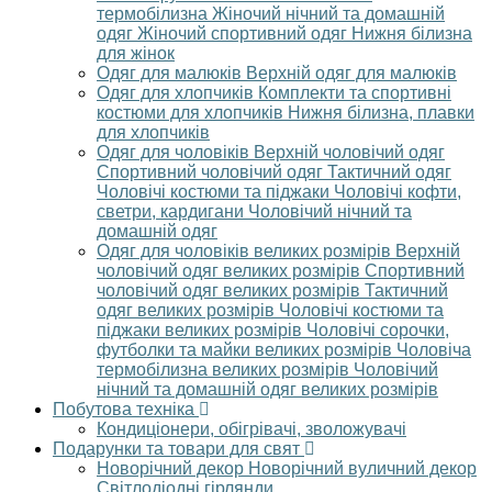
термобілизна
Жіночий нічний та домашній
одяг
Жіночий спортивний одяг
Нижня білизна
для жінок
Одяг для малюків
Верхній одяг для малюків
Одяг для хлопчиків
Комплекти та спортивні
костюми для хлопчиків
Нижня білизна, плавки
для хлопчиків
Одяг для чоловіків
Верхній чоловічий одяг
Спортивний чоловічий одяг
Тактичний одяг
Чоловічі костюми та піджаки
Чоловічі кофти,
светри, кардигани
Чоловічий нічний та
домашній одяг
Одяг для чоловіків великих розмірів
Верхній
чоловічий одяг великих розмірів
Спортивний
чоловічий одяг великих розмірів
Тактичний
одяг великих розмірів
Чоловічі костюми та
піджаки великих розмірів
Чоловічі сорочки,
футболки та майки великих розмірів
Чоловіча
термобілизна великих розмірів
Чоловічий
нічний та домашній одяг великих розмірів
Побутова техніка
Кондиціонери, обігрівачі, зволожувачі
Подарунки та товари для свят
Новорічний декор
Новорічний вуличний декор
Світлодіодні гірлянди