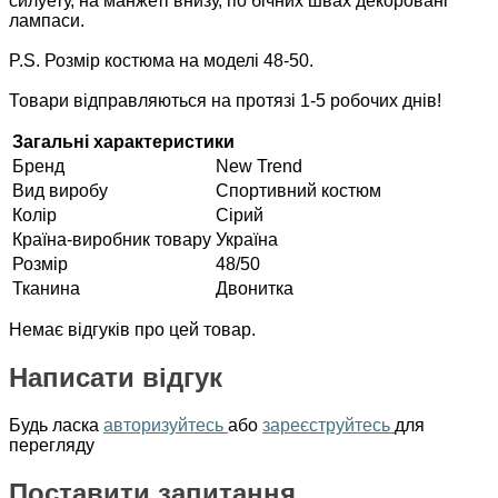
силуету, на манжеті внизу, по бічних швах декоровані
лампаси.
P.S. Розмір костюма на моделі 48-50.
Товари відправляються на протязі 1-5 робочих днів!
Загальні характеристики
Бренд
New Trend
Вид виробу
Спортивний костюм
Колір
Сірий
Країна-виробник товару
Україна
Розмір
48/50
Тканина
Двонитка
Немає відгуків про цей товар.
Написати відгук
Будь ласка
авторизуйтесь
або
зареєструйтесь
для
перегляду
Поставити запитання