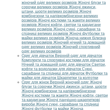
жіночий одяг великих розмірів
Жіночі блузи та
сорочки великих розмірів
Жіночі джинси,
штани, шорти великих розмірів
Жіночі
комбінезони та напівкомбінезони великих
розмірів
Жіночі костюми та жакети великих
розмірів
Жіночі кофти, светри та кардигани
великих розмірів
Жіночі сукні, сарафани та
спідниці великих розмірів
Жіночі футболки та
майки великих розмірів
Жіноча нижня білизна
великих розмірів
Жіночий нічний та домашній
одяг великих розмірів
Жіночий спортивний
одяг великих розмірів
Одяг для дівчаток
Верхній одяг для дівчаток
Комплекти та спортивні костюми для дівчаток
Нічний та домашній одяг для дівчаток
Светри,
кофти та водолазки для дівчаток
Сукні,
сарафани та спідниці для дівчаток
Футболки та
майки для дівчаток
Шкарпетки та колготки
Одяг для жінок
Верхній жіночий одяг
Жіночі
блузи та сорочки
Жіночі джинси, штани, шорти
Жіночі комбінезони та напівкомбінезони
Жіночі костюми та жакети
Жіночі кофти, светри
та кардигани
Жіночі панчішно-шкарпеткові
вироби
Жіночі сукні, сарафани та спідниці
Жіночі футболки та майки
Жіноча