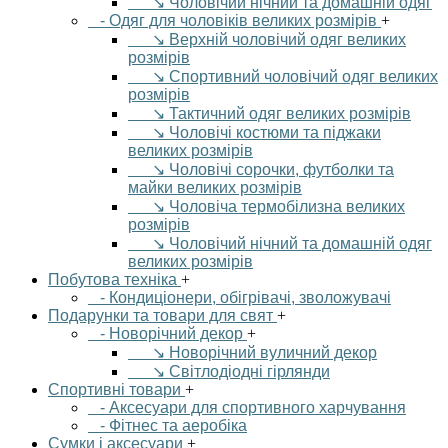
↘ Чоловічий нічний та домашній одяг
- Одяг для чоловіків великих розмірів
+
↘ Верхній чоловічий одяг великих
розмірів
↘ Спортивний чоловічий одяг великих
розмірів
↘ Тактичний одяг великих розмірів
↘ Чоловічі костюми та піджаки
великих розмірів
↘ Чоловічі сорочки, футболки та
майки великих розмірів
↘ Чоловіча термобілизна великих
розмірів
↘ Чоловічий нічний та домашній одяг
великих розмірів
Побутова техніка
+
- Кондиціонери, обігрівачі, зволожувачі
Подарунки та товари для свят
+
- Новорічний декор
+
↘ Новорічний вуличний декор
↘ Світлодіодні гірлянди
Спортивні товари
+
- Аксесуари для спортивного харчування
- Фітнес та аеробіка
Сумки і аксесуари
+