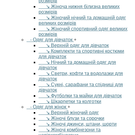
розмірів
↘ Жіноча нижня білизна великих
розмірів
↘ Жіночий нічний та домашній одяг
великих розмірів
↘ Жіночий спортивний одяг великих
розмірів
- Одяг для дівчаток
+
↘ Верхній одяг для дівчаток
↘ Комплекти та спортивні костюми
для дівчаток
↘ Нічний та домашній одяг для
дівчаток
↘ Светри, кофти та водолазки для
дівчаток
↘ Сукні, сарафани та спідниці для
дівчаток
↘ Футболки та майки для дівчаток
↘ Шкарпетки та колготки
- Одяг для жінок
+
↘ Верхній жіночий одяг
↘ Жіночі блузи та сорочки
↘ Жіночі джинси, штани, шорти
↘ Жіночі комбінезони та