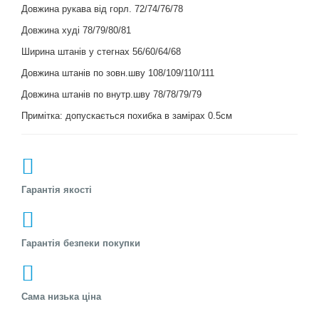
Довжина рукава від горл. 72/74/76/78
Довжина худі 78/79/80/81
Ширина штанів у стегнах 56/60/64/68
Довжина штанів по зовн.шву 108/109/110/111
Довжина штанів по внутр.шву 78/78/79/79
Примітка: допускається похибка в замірах 0.5см
Гарантія якості
Гарантія безпеки покупки
Сама низька ціна